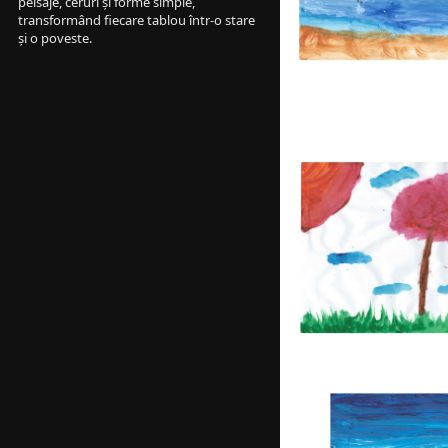
peisaje, ceruri și forme simple, 
transformând fiecare tablou într-o stare 
și o poveste.