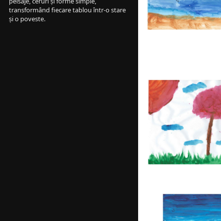
peisaje, ceruri și forme simple, 
transformând fiecare tablou într-o stare 
și o poveste.